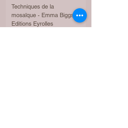
Techniques de la
mosaïque - Emma Biggs
Editions Eyrolles
Retrait gratuit - boite à
lettres - Rue des Moulins 7
- 1920 Martigny
Frais de port Fr. 5.-- pour
envoi en Suisse – Europe
Fr. 7.-- (7 €)