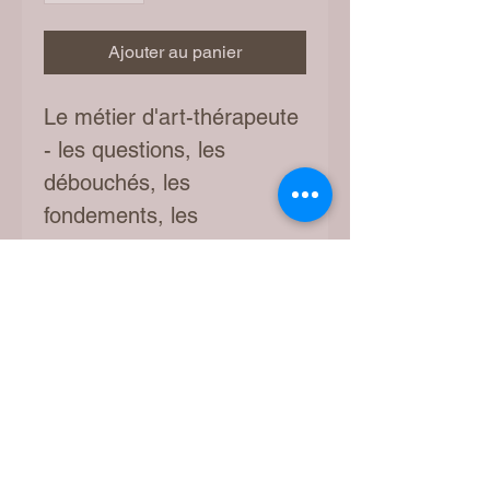
Ajouter au panier
Le métier d'art-thérapeute
- les questions, les
débouchés, les
fondements, les
connaissances, la pratique
et la législation - exercices,
méthodes et cas
Retrait gratuit - boite à
lettres - Rue des Moulins 7
- 1920 Martigny
Frais de port Fr. 5.-- pour
envoi en Suisse – Europe